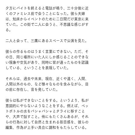
夕方にバイトを終えると電話が鳴り、三十分後に近
くのファミレス前で会うことになった。彼ら夫婦
は、知床からイベントのために二日間だけ東京に来
ていた。この街で二人に会うと、不思議な感じがす
る。
二人と会って、三鷹にあるスペースで公演を見た。
彼らの作るものはうまく言葉にできない。ただ、そ
の日、同じ場所にいた人にしか感じることのできな
い現象や空気があり、同時に皆が違ったものを認識
している、ということを表現していた。
それらは、過去や未来、現在、近くや遠く、人間、
人間以外のもの、など様々なものを含みながら、目
の前に存在し、音を発していた。
彼らは私ができないことをする。というより、私が
意図的にやらないようなことをする。例えば、ペッ
トボトルの水をバシャバシャとタライに移すこと
や、大声で話すこと。他にもたくさんあるが、それ
らの行為に対して自然と生まれる拒否感を、彼らの
編集、作為が上手い具合に調和をもたらしている。