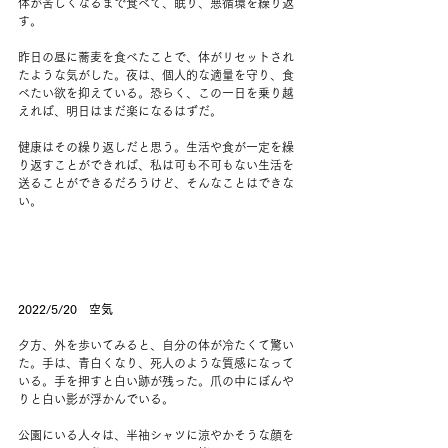
体が苦しくなるまで食べて、眠り、悪循環を繰り返
す。
昨日の昼に蕎麦を食べたことで、体がリセットされ
たような気がした。夜は、個人的な適量を守り、食
べたい欲を抑えている。恐らく、この一日を乗り越
えれば、明日はまだ楽になるはずだ。
健康はその繰り返しだと思う。生活や食が一定を繰
り返すことができれば、私は可も不可もない生活を
送ることができるだろうけど、そんなことはできな
い。
2022/5/20　空気
夕方、外を歩いてみると、自分の体が冷たくて驚い
た。手は、青白くなり、死人のような質感になって
いる。手を押すと白い跡が残った。爪の中にぼんや
りと白い影が浮かんでいる。
公園にいる人々は、半袖シャツに涼やかそうな顔を