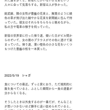
れた道を歩くと、新宿にしかいないよなあという
人々に会って気落ちする。新宿は人が多かった。
総武線、隣の女性が薔薇の花束と、触覚のように緑
色の草が飛び出た細やかな花束を新聞紙に包んで持
っていた。彼女はそれらをちらちらと眺めながら、
私の方や電車の様子を伺っていた。
新宿の世界堂に行った帰り道、傾いた日がビル間か
らのぞいて、女の肩のブラウスがその色に透けて染
まっていた。帰り道、薄い橙色の小さな花をいくつ
もつけた薔薇の枝を一本買った。
2022/5/19　シャガ
食についての最近。ずっと家におり、ただ規則的に
飯を食べていると、ふとした瞬間から一食の適量が
分からなくなる。
そうしたときは外食するのが一番だが、そんなこと
が思いつかないほど勝手に追い詰められていると、