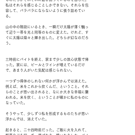
私はそれらを感じることしかできない。それらを包
容して、バラバラにならないように張り詰めてい
る。
山の中の階段にいるとき、一瞬だけ太陽が薄く翳っ
て辺り一帯を光と同等のものに変えた。けれど、す
ぐに太陽は煌々と輝き出した。どちらが幻なのだろ
う。
三時前にバイトを終え、家まで少しの放心状態で帰
った。家には、ビールとワインが増えているだけ
で、あまり人がいた気配は感じられない。
一つずつ得体のしれない何かが浮かんでは消えた。
例えば、米をこれから炊くんだ、ということ。それ
らのことが思い出されると、なにか大きな幸福に襲
われる。米を炊く、ということが確かに私のものに
なっていた。
そうやって、少しずつ私を形成するものたちが思い
浮かんでは、消えていた。
起きると、二十四時前だった。ご飯に火を入れて、