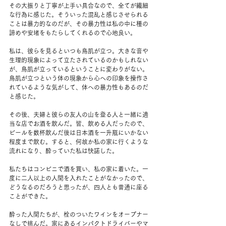
その大振りと丁寧が上手い具合なので、全てが繊細
な行為に感じた。そういった混乱と感じさせられる
ことは暴力的なのだが、その暴力性は私の中に種の
諦めや安堵をもたらしてくれるので心地良い。
私は、彼らを見るといつも鳥肌が立つ。大きな音や
生理的現象によって立たされているのかもしれない
が、鳥肌が立っているということに変わりがない。
鳥肌が立つという体の現象から心への印象を操作さ
れているような気がして、体への暴力性もあるのだ
と感じた。
その後、夫婦と彼らの友人の山を登る人と一緒に適
当な店でお酒を飲んだ。皆、飲める人だったので、
ビールを数杯飲んだ後は日本酒を一升瓶にいかない
程度まで飲む。すると、何故か私の家に行くような
流れになり、酔っていた私は快諾した。
私たちはコンビニで酒を買い、私の家に着いた。一
度に二人以上の人間を入れたことがなかったので、
どうなるのだろうと思ったが、四人とも普通に座る
ことができた。
酔った人間たちが、栓のついたワインをオープナー
なしで挑んだ。家にあるインパクトドライバーやマ