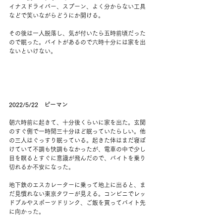
イナスドライバー、スプーン、よく分からない工具
などで笑いながらどうにか開ける。
その後は一人脱落し、気が付いたら五時前頃だった
ので眠った。バイトがあるので六時十分には家を出
ないといけない。
2022/5/22　ピーマン
朝六時前に起きて、十分後くらいに家を出た。玄関
のすぐ側で一時間三十分ほど眠っていたらしい。他
の三人はぐっすり眠っている。起きた体はまだ寝ぼ
けていて不調も快調もなかったが、電車の中で少し
目を瞑るとすぐに意識が飛んだので、バイトを乗り
切れるか不安になった。
地下鉄のエスカレーターに乗って地上に出ると、ま
だ見慣れない東京タワーが見える。コンビニでレッ
ドブルやスポーツドリンク、ご飯を買ってバイト先
に向かった。