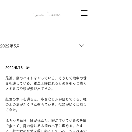
2022年5月
2022/5/18　庭
最近、庭のバイトをやっている。そうして地中の世
界を壊している。雑草と呼ばれるものを引っこ抜く
とミミズや蟻が飛び出てきた。
紅葉の木下を通ると、小さなヒルが落ちてくる。椎
の木の葉がたくさん落ちている。琵琶が徐々に熟し
てきた。
ほとんど毎日、鯉が死んだ。鯉が浮いているのを網
で救って、庭の端にある椿の木下に埋める。たま
に、獣が鯉の死体を掘り起こしている。シャベルで