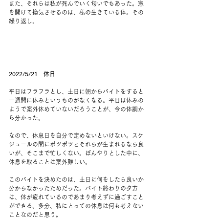
また、それらは私が死んでいく匂いでもあった。窓
を開けて換気させるのは、私の生きている体。その
繰り返し。
2022/5/21　休日
平日はフラフラとし、土日に朝からバイトをすると
一週間に休みというものがなくなる。平日は休みの
ようで案外休めていないだろうことが、今の体調か
ら分かった。
なので、休息日を自分で定めないといけない。スケ
ジュールの間にポツポツとそれらが生まれるなら良
いが、そこまで忙しくない。ぼんやりとした中に、
休息を取ることは案外難しい。
このバイトを決めたのは、土日に何をしたら良いか
分からなかったためだった。バイト終わりの夕方
は、体が疲れているのであまり考えずに過ごすこと
ができる。多分、私にとっての休息は何も考えない
ことなのだと思う。