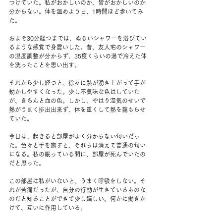
つけていた。私がおかしいのか、皆がおかしいのか
分からない。体を温めようと、1時間ほど歩いてみ
た。
およそ30分経つまでは、ぬるいシャワーを浴びてい
るような感覚で身震いした。昔、友人宅のシャワー
の温度調整が分からず、35度くらいの湯で冷えた体
を洗ったことを思い出す。
それから少し経つと、徐々に熱が湧き上がって手が
動かしやすくなった。少し不気味な色はしていた
が、きちんと血の色。しかし、やはり湿気のせいで
熱がうまく排出出来ず、体を重くして熱を籠もらせ
ていた。
今日は、起きると部屋がよく分からない匂いだっ
た。色々と手を施すと、それらは消えて普通の匂い
になる。私の眠っている間に、部屋が死んでいたの
だと思った。
この部屋は私がいないと、うまく呼吸をしない。そ
れが苦痛だったが、自分の行動が生きているものな
のだと知ることができて少し嬉しい。何かに働きか
けて、互いに作用している。