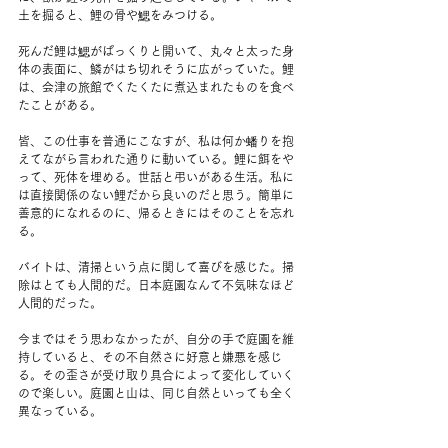
土を掘ると、鯉の骨や鰓をみつける。
死んだ鯉は鰓がぱっくりと開いて、丸々と太った身
体の表面に、鱗がはち切れそうに広がっていた。鯉
は、会津の旅館でくたくたに煮込まれたものを食べ
たことがある。
皆、この仕事を普通にこなすが、私は何か蟠りを抱
えてながら言われた通りに動いている。鯉に餌をや
って、死体を埋める。世話と弔いがある生活。私に
は直接関係のない鯉だから良いのだと思う。簡単に
善意的になれるのに、帰るときにはそのことを忘れ
る。
バイトは、清掃という点に関して喜びを感じた。掃
除はとても人間的だ。日本庭園なんて不気味なほど
人間的だった。
今まではそう思わなかったが、自分の手で庭園を維
持していると、その不自然さに好意と嫌悪を感じ
る。その歪さが受け取り具合によって変化していく
ので楽しい。庭園と山は、同じ自然といっても全く
異なっている。