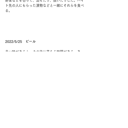
野菜などを切って、混ぜたり、焼いたりした。バイ
ト先の人にもらった漬物などと一緒にそれらを食べ
る。
2022/5/25　ビール
良い時があると、その後に落ちる時間がある。あ
あ、あれは自分がそのとき思っていた以上に良かっ
たのだと気付き、そこに囚われている自分や今それ
以上のことを見出せない自分に落ち込む。
本を読みに喫茶店に行くと、声の通る早口の老人が
捲し立てるように話していたので、あまり集中でき
なかった。
街のいつも行かない方面を歩いた。こじんまりとし
た個人店が多い街だった。特に興味を持つこともで
きずにいると、ある一軒家が気になった。
街のその部分だけ、懐かしい光が差し込んでいた。
白い大きな家だった。庭は草が伸びたままで、全体