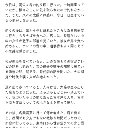
今日は、阿佐ヶ谷の釣り堀に行った。一時間座って
いたが、様々なことに気を取られたので釣れなかっ
た。また、久々の太陽に戸惑い、今日一日生きてい
る心地がしなかった。
釣りの後は、駅から少し離れたところにある蕎麦屋
に行き、もりそばを食べた。店には、常連らしい中
年の女性が徹子の部屋を見ていた。彼女が丼を食べ
始めると、テレビの音の中、咀嚼音もよく聞こえて
不思議な感じがした。
私が蕎麦を食べていると、店の女性とその客がテレ
ビの話をし始めた。昔の俳優や徹子の部屋に出てい
る俳優の話、朝ドラ、時代劇の話を聞いた。その抑
揚や時代を嘆く声が心地よかった。
道に出て歩いていると、人々は皆、太陽の生み出し
た陽炎のようだった。ふらふらとどこかへ消えてい
く。気づいたら目の前にあった古本屋に入り、古本
と街と文章についての小さな本を買って出た。
その後、名曲喫茶に行って何か考えた。店を出る
と、昼間でも夕方でもない微妙な時間だったので、
新宿に行ってみる。東南口から世界堂までの少し慣