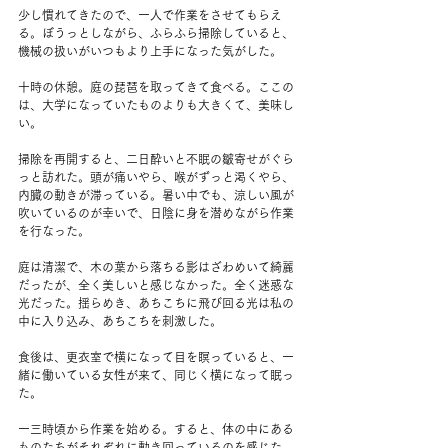
少し慣れてきたので、一人で作業をさせてもらえ
る。ぼうっとしながら、ふらふら掃除していると、
機械の扱いがいつもより上手になった気がした。
十時の休憩。庭の琵琶を取ってきて食べる。ここの
は、大学になっていたものよりも大きくて、美味し
い。
掃除を再開すると、二日酔いと不眠の皺寄せがぐら
っと訪れた。頭が痛いやら、喉がずっと渇くやら、
内臓の動きが滞っている。暑い中でも、涼しい風が
吹いているのが幸いで、日陰に身を潜めながら作業
を行なった。
庭は清潔で、木の葉から落ちる影はざわめいて綺麗
だったが、全く美しいと感じなかった。全く迷惑な
光だった。揺らめき、あちこちに飛び回る光は私の
中に入り込み、あちこちを刺激した。
食後は、更衣室で横になって目を瞑っていると、一
緒に働いている女性が来て、同じく横になって眠っ
た。
一三時頃から作業を始める。すると、体の中にある
ものたちがそれぞれに動き回っているのを感じた。